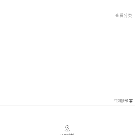
查看分类
回到顶部