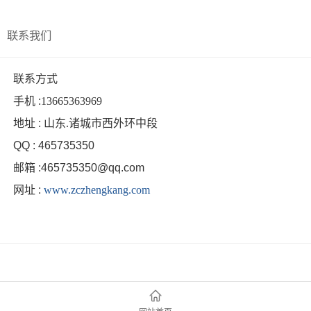
联系我们
联系方式
手机 :
13665363969
地址 :
山东.诸城市西外环中段
QQ :
465735350
邮箱 :465735350@qq.com
网址 :
www.zczhengk
ang.com