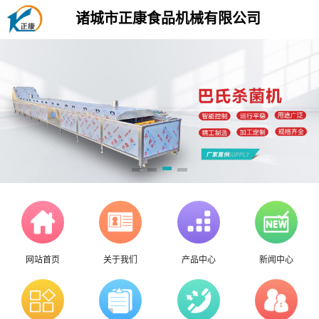
诸城市正康食品机械有限公司
网站首页
关于我们
产品中心
新闻中心