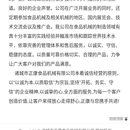
道。良好的企业声誉。公司在广泛开展业务的同时，还
定期参加食品机械及相关机械的地区、国内展览会、技
术交流会议及推广会。我公司在食品机械的制造领域有
真十分丰富的实践经验并瞄准市场和跟踪世界技术水
平，依靠完善的管理体系和售后服务，以诚实、守信、
稳健的态度，以质量可靠价格切实、合理的产品，力争
让广大客户对我们的产品满意。
诸城市正康食品机械有限公司本着诚信经营的原则，
以“以诚为本,以质取信"为宗旨,坚持"开拓、务实、守
信"的企业精神,以诚挚的心,全方面的服务,为每一个客户
创造价值,让客户来得放心走得舒心,正康与您携手共进!
回到顶部