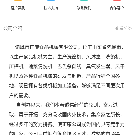
客户案例
技术支持
联系我们
合作客户
公司介绍
查看分类
诸城市正康食品机械有限公司，位于山东省诸城市，
以生产食品机械为主，生产洗筐机、风淋室、洗袋机、
压榨机、蔬菜清洗机、巴氏杀菌线、臭氧发生器、风干
机以及各种食品机械的研发与制造，产品行销全国各
地，现已拥有各类机械加工设备，能够满足不同层次用
户的需要。
自创办以来，我们本着诚信经营的原则，奋力进
取，勇于开拓，充分吸收国内外技术，集众家之所长，
经过多年的努力拼搏。使正康公司成为国内具有竞争力
的厂家，公司目前拥有很多技术人才，成熟的市场渠